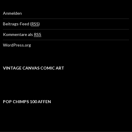
n
a
c
Anmelden
h
:
Beitrags-Feed (
RSS
)
Kommentare als
RSS
WordPress.org
VINTAGE CANVAS COMIC ART
POP CHIMPS 100 AFFEN