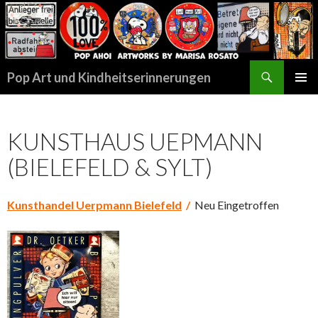
Suchen
Pop Art und Kindheitserinnerungen
SPRINGE
PRIMÄR
ZUM
MENÜ
INHALT
KUNSTHAUS UEPMANN
(BIELEFELD & SYLT)
Kunsthandel Uerpmann Bielefeld
/
Neu Eingetroffen