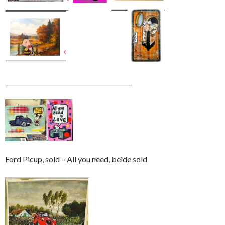
__________________________________________
Ford Picup, sold – All you need, beide sold